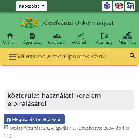
Ugrás a fő tartalomra

Kapcsolat
Józsefvárosi Önkormányzat




Otthon
Ügyintéz…
Részvétel
Átláthat…
Pázmány
Állami k…
Válasszon a menüpontok közül

közterület-használati kérelem
elbírálásáról
Megosztás Facebook-on
event_available
Utolsó frissítés:
2024. április 15.
(Létrehozva:
2024. április
15.
)