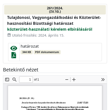
261/2024.
(IV.10.)
Tulajdonosi, Vagyongazdálkodási és Közterület-
hasznosítási Bizottsági határozat
közterület-használati kérelem elbírálásáról
Utolsó frissítés: 2024. április 15.
event_available
határozat
344 KB
PDF dokumentum
Betekintő nézet