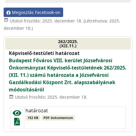
Megosztás Facebook-on
event_available
Utolsó frissítés:
2025. december 18.
(Létrehozva:
2025.
december 18.
)
262/2025.
(XII.11.)
Képviselő-testületi határozat
Budapest Főváros VIII. kerület Józsefvárosi
Önkormányzat Képviselő-testületének 262/2025.
(XII. 11.) számú határozata a Józsefvárosi
Gazdálkodási Központ Zrt. alapszabályának
módosításáról
Utolsó frissítés: 2025. december 18.
event_available
határozat
152 KB
PDF dokumentum