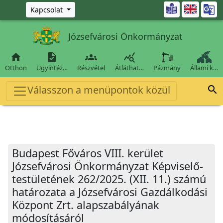
Ugrás a fő tartalomra

Kapcsolat
Józsefvárosi Önkormányzat




Otthon
Ügyintéz…
Részvétel
Átláthat…
Pázmány
Állami k…
Válasszon a menüpontok közül

Budapest Főváros VIII. kerület
Józsefvárosi Önkormányzat Képviselő-
testületének 262/2025. (XII. 11.) számú
határozata a Józsefvárosi Gazdálkodási
Központ Zrt. alapszabályának
módosításáról