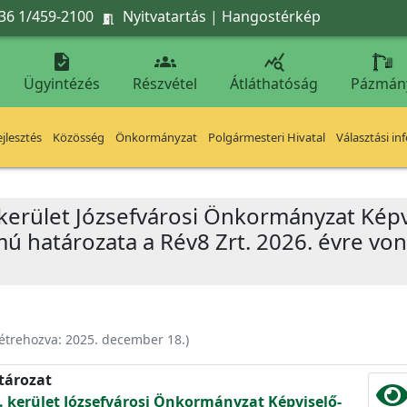
36 1/459-2100
Nyitvatartás
|
Hangostérkép




Ügyintézés
Részvétel
Átláthatóság
Pázmán
jlesztés
Közösség
Önkormányzat
Polgármesteri Hivatal
Választási in
 kerület Józsefvárosi Önkormányzat Képv
ámú határozata a Rév8 Zrt. 2026. évre vo
étrehozva:
2025. december 18.
)
atározat
. kerület Józsefvárosi Önkormányzat Képviselő-