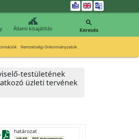


y
Állami kisajátítás
Keresés
formációk
Nemzetiségi Önkormányzatok
iselő-testületének
natkozó üzleti tervének
határozat
149 KB
PDF dokumentum