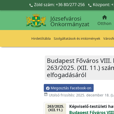
Ugrás a fő tartalomra
Zöld szám: +36 80/277-256
Központ: +



Józsefvárosi
Önkormányzat
Otthon
Hirdetőtábla
Szolgáltatások és intézmények
Városfe
Budapest Főváros VIII.
263/2025. (XII. 11.) sz
elfogadásáról
Megosztás Facebook-on
event_available
Utolsó frissítés:
2025. december 18.
(L
Képviselő-testületi h
263/2025.
(XII.11.)
Budapest Főváros VIII