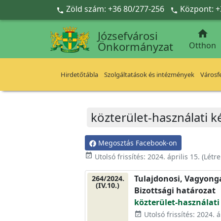
Ugrás a fő tartalomra
Zöld szám: +36 80/277-256
Központ: +



Józsefvárosi
Önkormányzat
Otthon
Hirdetőtábla
Szolgáltatások és intézmények
Városfe
közterület-használati k
Megosztás Facebook-on
event_available
Utolsó frissítés:
2024. április 15.
(Létr
Tulajdonosi, Vagyonga
264/2024.
(IV.10.)
Bizottsági határozat
közterület-használati
Utolsó frissítés: 2024. á
event_available