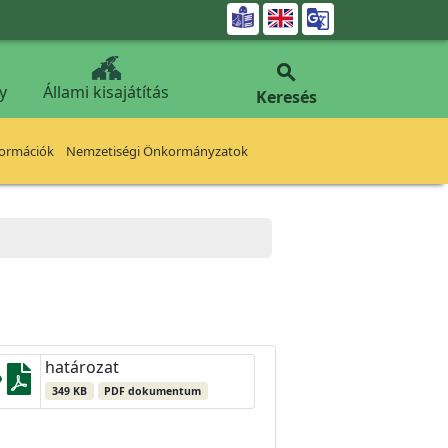


y
Állami kisajátítás
Keresés
formációk
Nemzetiségi Önkormányzatok
határozat
349 KB
PDF dokumentum