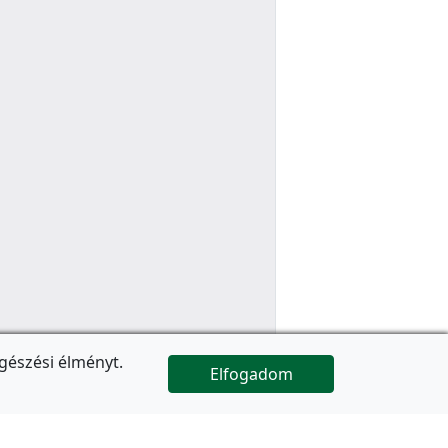
gészési élményt.
Elfogadom

Az oldal folytatódik