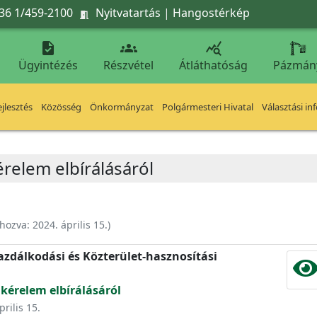
36 1/459-2100
Nyitvatartás
|
Hangostérkép




Ügyintézés
Részvétel
Átláthatóság
Pázmán
jlesztés
Közösség
Önkormányzat
Polgármesteri Hivatal
Választási in
érelem elbírálásáról
ehozva:
2024. április 15.
)
zdálkodási és Közterület-hasznosítási
 kérelem elbírálásáról
prilis 15.