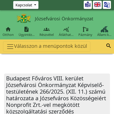
Ugrás a fő tartalomra

Kapcsolat
Józsefvárosi Önkormányzat




Otthon
Ügyintéz…
Részvétel
Átláthat…
Pázmány
Állami k…
Válasszon a menüpontok közül

Budapest Főváros VIII. kerület
Józsefvárosi Önkormányzat Képviselő-
testületének 266/2025. (XII. 11.) számú
határozata a Józsefváros Közösségeiért
Nonprofit Zrt.-vel megkötött
közszolgáltatási szerződés