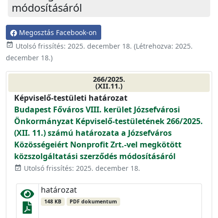
módosításáról
Megosztás Facebook-on
event_available
Utolsó frissítés:
2025. december 18.
(Létrehozva:
2025.
december 18.
)
266/2025.
(XII.11.)
Képviselő-testületi határozat
Budapest Főváros VIII. kerület Józsefvárosi
Önkormányzat Képviselő-testületének 266/2025.
(XII. 11.) számú határozata a Józsefváros
Közösségeiért Nonprofit Zrt.-vel megkötött
közszolgáltatási szerződés módosításáról
Utolsó frissítés: 2025. december 18.
event_available
határozat
148 KB
PDF dokumentum