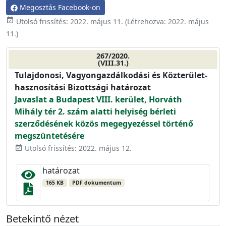
Megosztás Facebook-on
event_available
Utolsó frissítés:
2022. május 11.
(Létrehozva:
2022. május
11.
)
267/2020.
(VIII.31.)
Tulajdonosi, Vagyongazdálkodási és Közterület-
hasznosítási Bizottsági határozat
Javaslat a Budapest VIII. kerület, Horváth
Mihály tér 2. szám alatti helyiség bérleti
szerződésének közös megegyezéssel történő
megszüntetésére
Utolsó frissítés: 2022. május 12.
event_available
határozat
165 KB
PDF dokumentum
Betekintő nézet