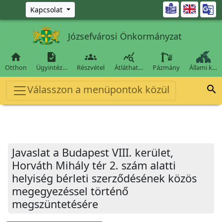
Ugrás a fő tartalomra

Kapcsolat
Józsefvárosi Önkormányzat




Otthon
Ügyintéz…
Részvétel
Átláthat…
Pázmány
Állami k…
Válasszon a menüpontok közül

Javaslat a Budapest VIII. kerület,
Horváth Mihály tér 2. szám alatti
helyiség bérleti szerződésének közös
megegyezéssel történő
megszüntetésére