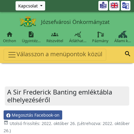
Ugrás a fő tartalomra

Kapcsolat
Józsefvárosi Önkormányzat




Otthon
Ügyintéz…
Részvétel
Átláthat…
Pázmány
Állami k…
Válasszon a menüpontok közül

A Sir Frederick Banting emléktábla
elhelyezéséről
Megosztás Facebook-on
event_available
Utolsó frissítés:
2022. október 26.
(Létrehozva:
2022. október
26.
)