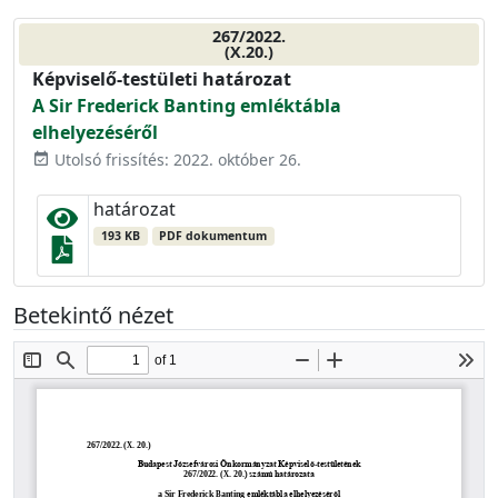
267/2022.
(X.20.)
Képviselő-testületi határozat
A Sir Frederick Banting emléktábla
elhelyezéséről
Utolsó frissítés: 2022. október 26.
event_available
határozat
193 KB
PDF dokumentum
Betekintő nézet