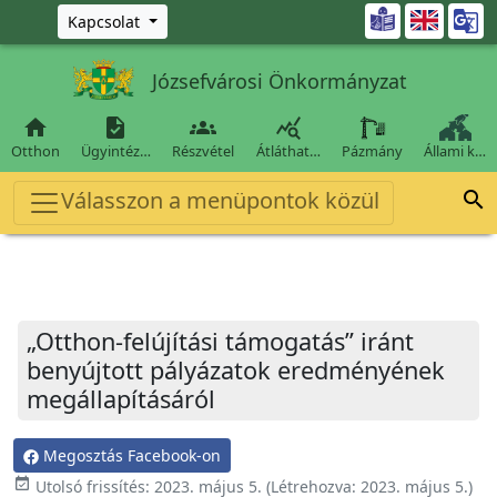
Ugrás a fő tartalomra

Kapcsolat
Józsefvárosi Önkormányzat




Otthon
Ügyintéz…
Részvétel
Átláthat…
Pázmány
Állami k…
Válasszon a menüpontok közül

„Otthon-felújítási támogatás” iránt
benyújtott pályázatok eredményének
megállapításáról
Megosztás Facebook-on
event_available
Utolsó frissítés:
2023. május 5.
(Létrehozva:
2023. május 5.
)