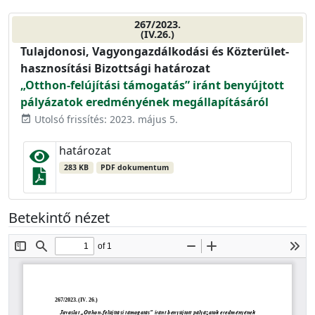
267/2023.
(IV.26.)
Tulajdonosi, Vagyongazdálkodási és Közterület-
hasznosítási Bizottsági határozat
„Otthon-felújítási támogatás” iránt benyújtott
pályázatok eredményének megállapításáról
Utolsó frissítés: 2023. május 5.
event_available
határozat
283 KB
PDF dokumentum
Betekintő nézet