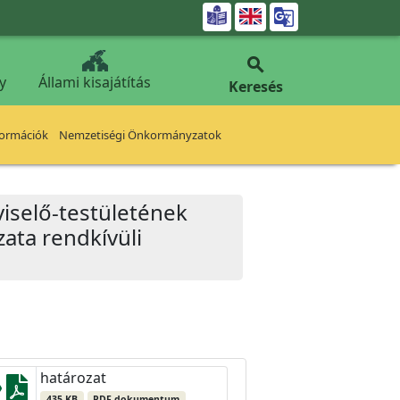


y
Állami kisajátítás
Keresés
formációk
Nemzetiségi Önkormányzatok
iselő-testületének
zata rendkívüli
határozat
435 KB
PDF dokumentum