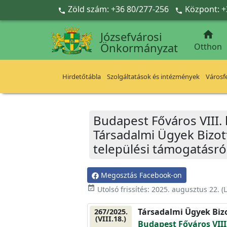
Ugrás a fő tartalomra
Zöld szám: +36 80/277-256
Központ: +



Józsefvárosi
Önkormányzat
Otthon
Hirdetőtábla
Szolgáltatások és intézmények
Városfe
Budapest Főváros VIII.
Társadalmi Ügyek Bizott
települési támogatásró
Megosztás Facebook-on
event_available
Utolsó frissítés:
2025. augusztus 22.
(L
Társadalmi Ügyek Biz
267/2025.
(VIII.18.)
Budapest Főváros VIII