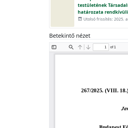
testületének Társadal
határozata rendkívüli
Utolsó frissítés: 2025. 
event_available
Betekintő nézet