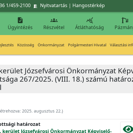
36 1/459-2100
Nyitvatartás
|
Hangostérkép




Ügyintézés
Részvétel
Átláthatóság
Pázmán
jlesztés
Közösség
Önkormányzat
Polgármesteri Hivatal
Választási in
 kerület Józsefvárosi Önkormányzat Képv
sága 267/2025. (VIII. 18.) számú határo
l
étrehozva:
2025. augusztus 22.
)
ottsági határozat
. kerület Józsefvárosi Önkormányzat Képviselő-