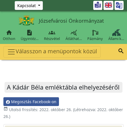
Ugrás a fő tartalomra

Kapcsolat
Józsefvárosi Önkormányzat




Otthon
Ügyintéz…
Részvétel
Átláthat…
Pázmány
Állami k…
Válasszon a menüpontok közül

A Kádár Béla emléktábla elhelyezéséről
Megosztás Facebook-on
event_available
Utolsó frissítés:
2022. október 26.
(Létrehozva:
2022. október
26.
)