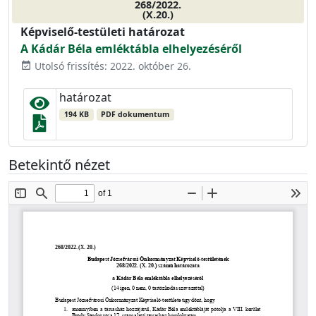
268/2022.
(X.20.)
Képviselő-testületi határozat
A Kádár Béla emléktábla elhelyezéséről
Utolsó frissítés: 2022. október 26.
event_available
határozat
194 KB
PDF dokumentum
Betekintő nézet