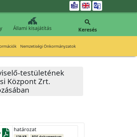


y
Állami kisajátítás
Keresés
formációk
Nemzetiségi Önkormányzatok
iselő-testületének
si Központ Zrt.
kozásában
határozat
129 KB
PDF dokumentum