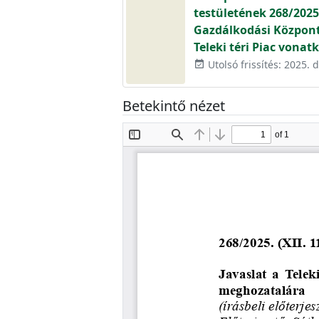
testületének 268/2025.
Gazdálkodási Központ 
Teleki téri Piac vona
Utolsó frissítés: 2025.
event_available
Betekintő nézet