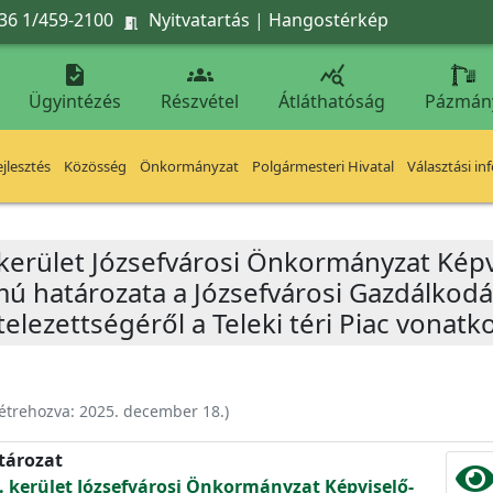
36 1/459-2100
Nyitvatartás
|
Hangostérkép




Ügyintézés
Részvétel
Átláthatóság
Pázmán
jlesztés
Közösség
Önkormányzat
Polgármesteri Hivatal
Választási in
 kerület Józsefvárosi Önkormányzat Képv
ámú határozata a Józsefvárosi Gazdálkodá
elezettségéről a Teleki téri Piac vonat
étrehozva:
2025. december 18.
)
atározat
. kerület Józsefvárosi Önkormányzat Képviselő-