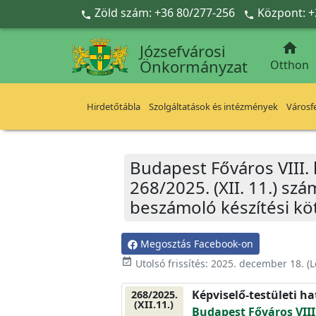
Ugrás a fő tartalomra
Zöld szám: +36 80/277-256
Központ: +



Józsefvárosi
Önkormányzat
Otthon
Hirdetőtábla
Szolgáltatások és intézmények
Városfe
Budapest Főváros VIII.
268/2025. (XII. 11.) sz
beszámoló készítési köt
Megosztás Facebook-on
event_available
Utolsó frissítés:
2025. december 18.
(L
Képviselő-testületi h
268/2025.
(XII.11.)
Budapest Főváros VIII