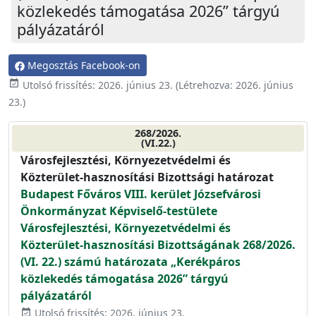
közlekedés támogatása 2026” tárgyú
pályázatáról
Megosztás Facebook-on
event_available
Utolsó frissítés:
2026. június 23.
(Létrehozva:
2026. június
23.
)
268/2026.
(VI.22.)
Városfejlesztési, Környezetvédelmi és
Közterület-hasznosítási Bizottsági határozat
Budapest Főváros VIII. kerület Józsefvárosi
Önkormányzat Képviselő-testülete
Városfejlesztési, Környezetvédelmi és
Közterület-hasznosítási Bizottságának 268/2026.
(VI. 22.) számú határozata „Kerékpáros
közlekedés támogatása 2026” tárgyú
pályázatáról
Utolsó frissítés: 2026. június 23.
event_available