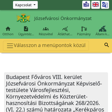
Ugrás a fő tartalomra

Kapcsolat
Józsefvárosi Önkormányzat




Otthon
Ügyintéz…
Részvétel
Átláthat…
Pázmány
Állami k…
Válasszon a menüpontok közül

Budapest Főváros VIII. kerület
Józsefvárosi Önkormányzat Képviselő-
testülete Városfejlesztési,
Környezetvédelmi és Közterület-
hasznosítási Bizottságának 268/2026.
(VI. 22.) számú határozata „Kerékpáros