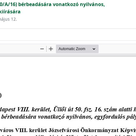
1/0/A/16) bérbeadására vonatkozó nyilvános,
kiírására
május 12.