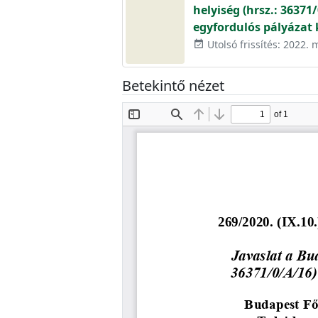
helyiség (hrsz.: 3637
egyfordulós pályázat 
Utolsó frissítés: 2022. 
event_available
Betekintő nézet