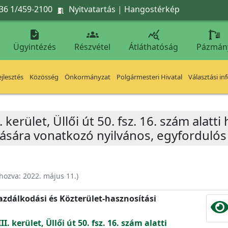
36 1/459-2100
Nyitvatartás
|
Hangostérkép




Ügyintézés
Részvétel
Átláthatóság
Pázmán
jlesztés
Közösség
Önkormányzat
Polgármesteri Hivatal
Választási in
 kerület, Üllői út 50. fsz. 16. szám alatti 
sára vonatkozó nyilvános, egyfordulós p
ehozva:
2022. május 11.
)
zdálkodási és Közterület-hasznosítási
I. kerület, Üllői út 50. fsz. 16. szám alatti