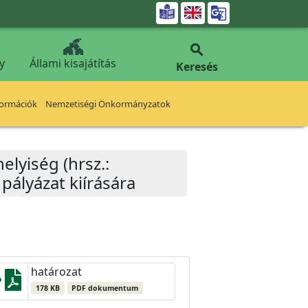


y
Állami kisajátítás
Keresés
formációk
Nemzetiségi Önkormányzatok
helyiség (hrsz.:
ályázat kiírására
határozat
178 KB
PDF dokumentum