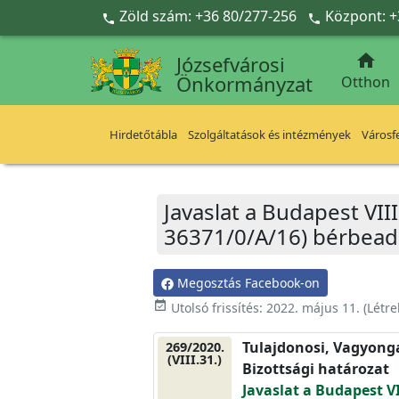
Ugrás a fő tartalomra
Zöld szám: +36 80/277-256
Központ: +



Józsefvárosi
Önkormányzat
Otthon
Hirdetőtábla
Szolgáltatások és intézmények
Városfe
Javaslat a Budapest VIII.
36371/0/A/16) bérbeadá
Megosztás Facebook-on
event_available
Utolsó frissítés:
2022. május 11.
(Létr
Tulajdonosi, Vagyonga
269/2020.
(VIII.31.)
Bizottsági határozat
Javaslat a Budapest VII