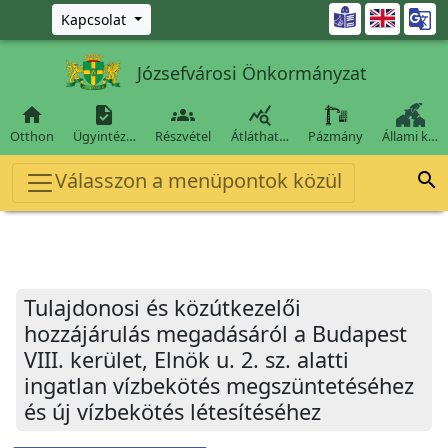
Ugrás a fő tartalomra

Kapcsolat
Józsefvárosi Önkormányzat




Otthon
Ügyintéz…
Részvétel
Átláthat…
Pázmány
Állami k…
Válasszon a menüpontok közül

Tulajdonosi és közútkezelői
hozzájárulás megadásáról a Budapest
VIII. kerület, Elnök u. 2. sz. alatti
ingatlan vízbekötés megszüntetéséhez
és új vízbekötés létesítéséhez