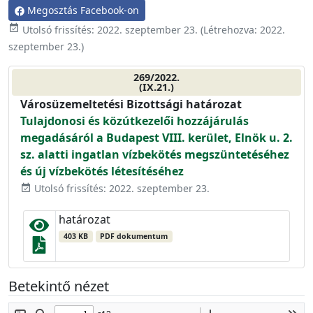
Megosztás Facebook-on
event_available
Utolsó frissítés:
2022. szeptember 23.
(Létrehozva:
2022.
szeptember 23.
)
269/2022.
(IX.21.)
Városüzemeltetési Bizottsági határozat
Tulajdonosi és közútkezelői hozzájárulás
megadásáról a Budapest VIII. kerület, Elnök u. 2.
sz. alatti ingatlan vízbekötés megszüntetéséhez
és új vízbekötés létesítéséhez
Utolsó frissítés: 2022. szeptember 23.
event_available
határozat
403 KB
PDF dokumentum
Betekintő nézet