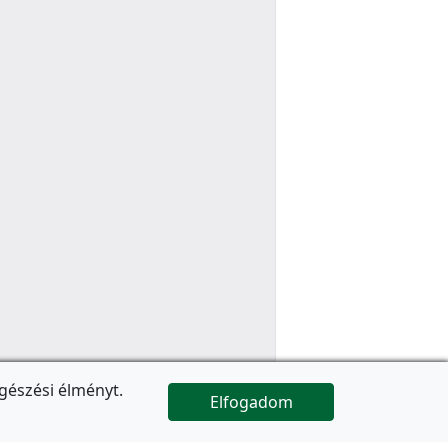
gészési élményt.
Elfogadom

Az oldal folytatódik