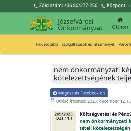
Ugrás a fő tartalomra
Zöld szám: +36 80/277-256
Központ: +



Józsefvárosi
Önkormányzat
Otthon
Hirdetőtábla
Szolgáltatások és intézmények
Városfe
nem önkormányzati képv
kötelezettségének telje
Megosztás Facebook-on
event_available
Utolsó frissítés:
2023. december 12.
(L
Költségvetési és Pénz
269/2023.
(XII.11.)
nem önkormányzati ké
tételi kötelezettségén