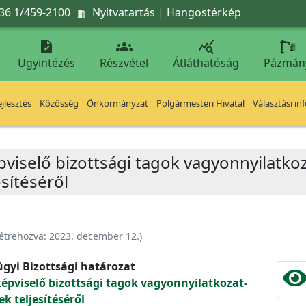
36 1/459-2100
Nyitvatartás
|
Hangostérkép




Ügyintézés
Részvétel
Átláthatóság
Pázmán
jlesztés
Közösség
Önkormányzat
Polgármesteri Hivatal
Választási in
iselő bizottsági tagok vagyonnyilatkoza
sítéséről
étrehozva:
2023. december 12.
)
ügyi Bizottsági határozat
pviselő bizottsági tagok vagyonnyilatkozat-
ek teljesítéséről