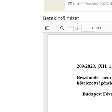
Utolsó frissítés: 2023.
event_available
Betekintő nézet