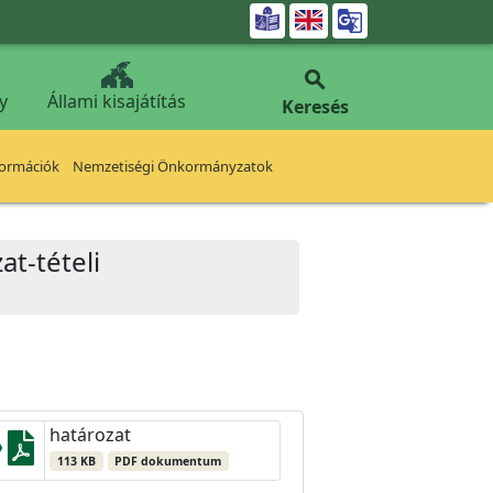


y
Állami kisajátítás
Keresés
formációk
Nemzetiségi Önkormányzatok
t-tételi
határozat
113 KB
PDF dokumentum