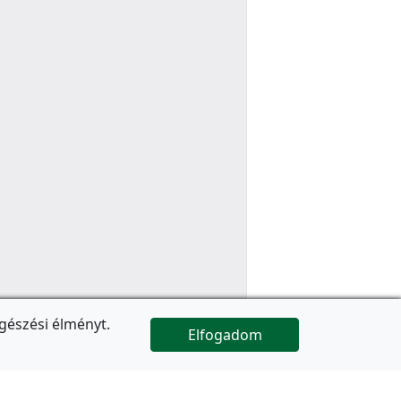
gészési élményt.
Elfogadom

Az oldal folytatódik