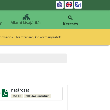


y
Állami kisajátítás
Keresés
formációk
Nemzetiségi Önkormányzatok
határozat
353 KB
PDF dokumentum