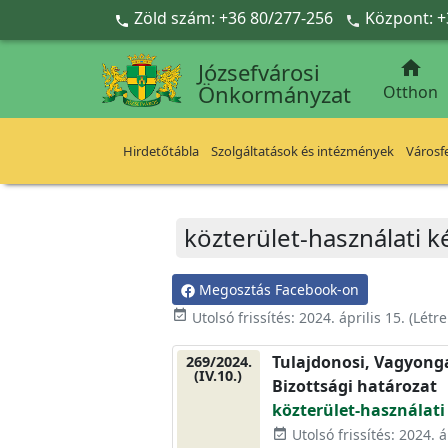
Ugrás a fő tartalomra
Zöld szám: +36 80/277-256
Központ: +



Józsefvárosi
Önkormányzat
Otthon
Hirdetőtábla
Szolgáltatások és intézmények
Városfe
közterület-használati k
Megosztás Facebook-on
event_available
Utolsó frissítés:
2024. április 15.
(Létr
Tulajdonosi, Vagyonga
269/2024.
(IV.10.)
Bizottsági határozat
közterület-használati
Utolsó frissítés: 2024. á
event_available