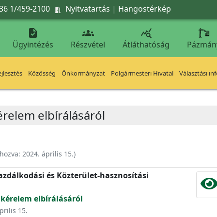
36 1/459-2100
Nyitvatartás
|
Hangostérkép




Ügyintézés
Részvétel
Átláthatóság
Pázmán
jlesztés
Közösség
Önkormányzat
Polgármesteri Hivatal
Választási in
érelem elbírálásáról
ehozva:
2024. április 15.
)
zdálkodási és Közterület-hasznosítási
 kérelem elbírálásáról
prilis 15.