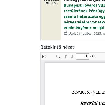
(VII.15.)
Budapest Főváros VIII
testületének Pénzügyi 
számú határozata egye
bérbeadására vonatko
eredményének megáll
Utolsó frissítés: 2025. j
event_available
Betekintő nézet