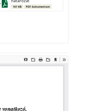
határozat
161 KB
PDF dokumentum