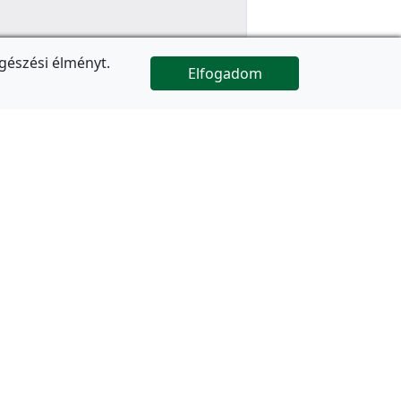
gészési élményt.
Elfogadom

Az oldal folytatódik