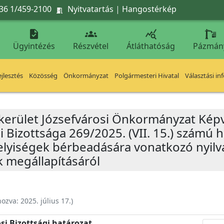
36 1/459-2100
Nyitvatartás
|
Hangostérkép




Ügyintézés
Részvétel
Átláthatóság
Pázmán
jlesztés
Közösség
Önkormányzat
Polgármesteri Hivatal
Választási in
 kerület Józsefvárosi Önkormányzat Képv
i Bizottsága 269/2025. (VII. 15.) számú
 helyiségek bérbeadására vonatkozó nyil
 megállapításáról
hozva:
2025. július 17.
)
si Bizottsági határozat