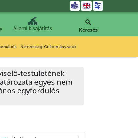


y
Állami kisajátítás
Keresés
formációk
Nemzetiségi Önkormányzatok
iselő-testületének
 határozata egyes nem
vános egyfordulós