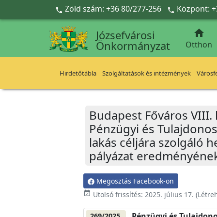
Ugrás a fő tartalomra
Zöld szám: +36 80/277-256
Központ: +



Józsefvárosi
Önkormányzat
Otthon
Hirdetőtábla
Szolgáltatások és intézmények
Városfe
Budapest Főváros VIII.
Pénzügyi és Tulajdonos
lakás céljára szolgáló
pályázat eredményének
Megosztás Facebook-on
event_available
Utolsó frissítés:
2025. július 17.
(Létre
Pénzügyi és Tulajdono
269/2025.