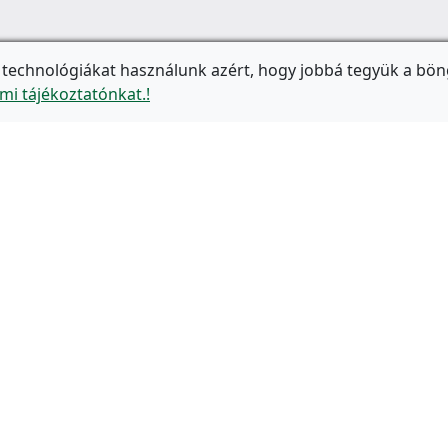
 technológiákat használunk azért, hogy jobbá tegyük a bön
mi tájékoztatónkat.!