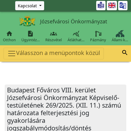
Ugrás a fő tartalomra

Kapcsolat
Józsefvárosi Önkormányzat




Otthon
Ügyintéz…
Részvétel
Átláthat…
Pázmány
Állami k…
Válasszon a menüpontok közül

Budapest Főváros VIII. kerület
Józsefvárosi Önkormányzat Képviselő-
testületének 269/2025. (XII. 11.) számú
határozata felterjesztési jog
gyakorlására
jogszabálymódosítás/döntés