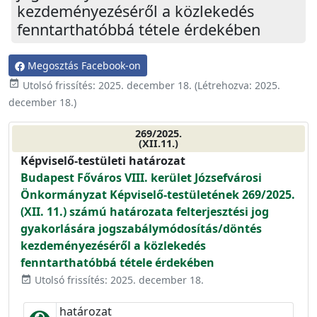
kezdeményezéséről a közlekedés
fenntarthatóbbá tétele érdekében
Megosztás Facebook-on
event_available
Utolsó frissítés:
2025. december 18.
(Létrehozva:
2025.
december 18.
)
269/2025.
(XII.11.)
Képviselő-testületi határozat
Budapest Főváros VIII. kerület Józsefvárosi
Önkormányzat Képviselő-testületének 269/2025.
(XII. 11.) számú határozata felterjesztési jog
gyakorlására jogszabálymódosítás/döntés
kezdeményezéséről a közlekedés
fenntarthatóbbá tétele érdekében
Utolsó frissítés: 2025. december 18.
event_available
határozat