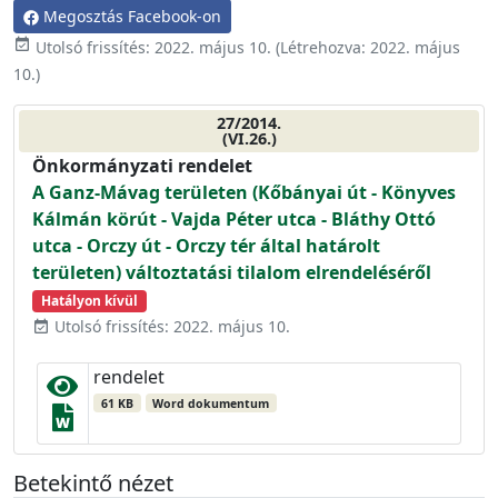
Megosztás Facebook-on
event_available
Utolsó frissítés:
2022. május 10.
(Létrehozva:
2022. május
10.
)
27/2014.
(VI.26.)
Önkormányzati rendelet
A Ganz-Mávag területen (Kőbányai út - Könyves
Kálmán körút - Vajda Péter utca - Bláthy Ottó
utca - Orczy út - Orczy tér által határolt
területen) változtatási tilalom elrendeléséről
Hatályon kívül
Utolsó frissítés: 2022. május 10.
event_available
rendelet
61 KB
Word dokumentum
Betekintő nézet