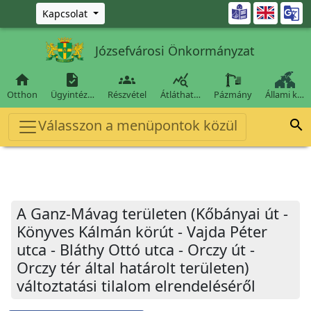
Ugrás a fő tartalomra

Kapcsolat
Józsefvárosi Önkormányzat




Otthon
Ügyintéz…
Részvétel
Átláthat…
Pázmány
Állami k…
Válasszon a menüpontok közül

A Ganz-Mávag területen (Kőbányai út -
Könyves Kálmán körút - Vajda Péter
utca - Bláthy Ottó utca - Orczy út -
Orczy tér által határolt területen)
változtatási tilalom elrendeléséről