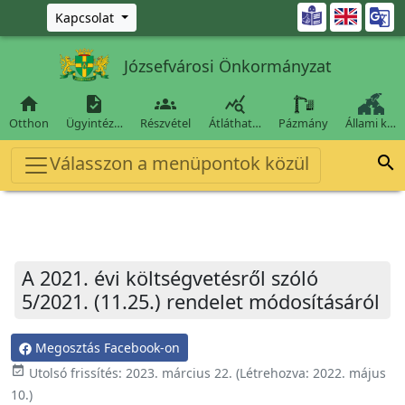
Ugrás a fő tartalomra

Kapcsolat
Józsefvárosi Önkormányzat




Otthon
Ügyintéz…
Részvétel
Átláthat…
Pázmány
Állami k…
Válasszon a menüpontok közül

A 2021. évi költségvetésről szóló
5/2021. (11.25.) rendelet módosításáról
Megosztás Facebook-on
event_available
Utolsó frissítés:
2023. március 22.
(Létrehozva:
2022. május
10.
)