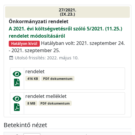
27/2021.
(IX.23.)
Önkormányzati rendelet
A 2021. évi költségvetésről szóló 5/2021. (11.25.)
rendelet módosításáról
Hatályban volt: 2021. szeptember 24.
Hatályon kívül
- 2021. szeptember 25.
Utolsó frissítés: 2022. május 10.
event_available
rendelet
416 KB
PDF dokumentum
rendelet melléklet
8 MB
PDF dokumentum
Betekintő nézet