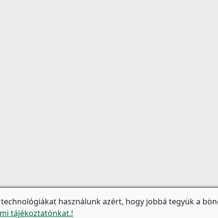
 technológiákat használunk azért, hogy jobbá tegyük a bön
mi tájékoztatónkat.!