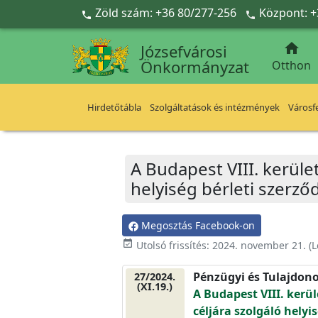
Ugrás a fő tartalomra
Zöld szám: +36 80/277-256
Központ: +



Józsefvárosi
Önkormányzat
Otthon
Hirdetőtábla
Szolgáltatások és intézmények
Városfe
A Budapest VIII. kerület
helyiség bérleti szer
Megosztás Facebook-on
event_available
Utolsó frissítés:
2024. november 21.
(L
Pénzügyi és Tulajdono
27/2024.
(XI.19.)
A Budapest VIII. kerül
céljára szolgáló hely