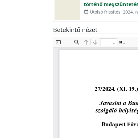
történő megszüntetés
Utolsó frissítés: 2024.
event_available
Betekintő nézet