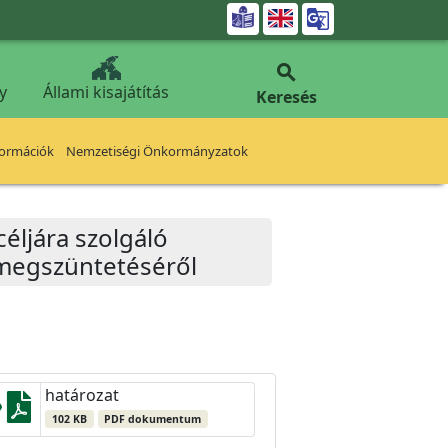


y
Állami kisajátítás
Keresés
formációk
Nemzetiségi Önkormányzatok
céljára szolgáló
 megszüntetéséről
határozat
102 KB
PDF dokumentum