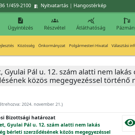
36 1/459-2100
Nyitvatartás
|
Hangostérkép




Ügyintézés
Részvétel
Átláthatóság
Pázmán
jlesztés
Közösség
Önkormányzat
Polgármesteri Hivatal
Választási in
, Gyulai Pál u. 12. szám alatti nem lakás 
ződésének közös megegyezéssel történő
étrehozva:
2024. november 21.
)
si Bizottsági határozat
et, Gyulai Pál u. 12. szám alatti nem lakás
iség bérleti szerződésének közös megegyezéssel