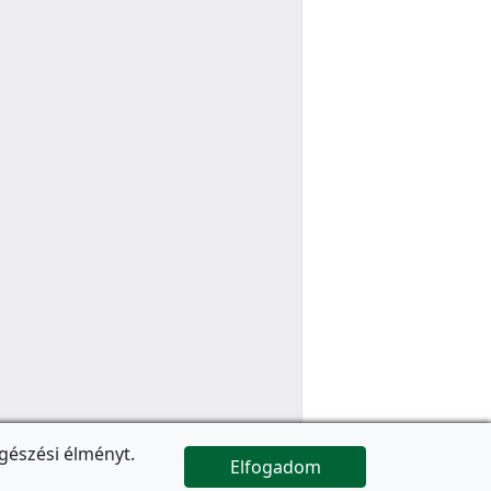
gészési élményt.
Elfogadom

Az oldal folytatódik