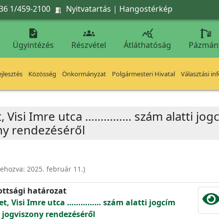
36 1/459-2100
Nyitvatartás
|
Hangostérkép




Ügyintézés
Részvétel
Átláthatóság
Pázmán
jlesztés
Közösség
Önkormányzat
Polgármesteri Hivatal
Választási in
t, Visi Imre utca …………… szám alatti jogc
ny rendezéséről
rehozva:
2025. február 11.
)
ottsági határozat
let, Visi Imre utca …………… szám alatti jogcím
 jogviszony rendezéséről