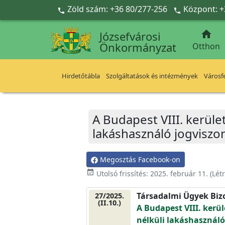
Ugrás a fő tartalomra
Zöld szám: +36 80/277-256
Központ: +



Józsefvárosi
Önkormányzat
Otthon
Hirdetőtábla
Szolgáltatások és intézmények
Városfe
A Budapest VIII. kerüle
lakáshasználó jogviszo
Megosztás Facebook-on
event_available
Utolsó frissítés:
2025. február 11.
(Lét
Társadalmi Ügyek Biz
27/2025.
(II.10.)
A Budapest VIII. kerü
nélküli lakáshasználó