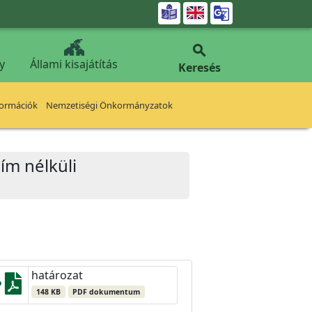


y
Állami kisajátítás
Keresés
formációk
Nemzetiségi Önkormányzatok
ím nélküli
határozat
148 KB
PDF dokumentum