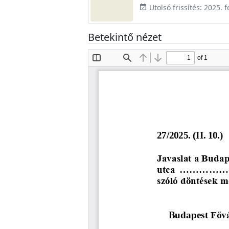
Utolsó frissítés: 2025. 
event_available
Betekintő nézet