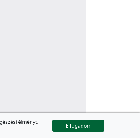
gészési élményt.
Elfogadom

Az oldal folytatódik