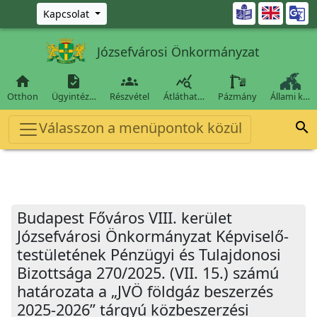
Ugrás a fő tartalomra

Kapcsolat
Józsefvárosi Önkormányzat




Otthon
Ügyintéz…
Részvétel
Átláthat…
Pázmány
Állami k…
Válasszon a menüpontok közül

Budapest Főváros VIII. kerület
Józsefvárosi Önkormányzat Képviselő-
testületének Pénzügyi és Tulajdonosi
Bizottsága 270/2025. (VII. 15.) számú
határozata a „JVÖ földgáz beszerzés
2025-2026” tárgyú közbeszerzési