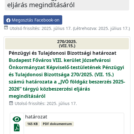
eljárás megindításáról
Megosztás Facebook-on
event_available
Utolsó frissítés:
2025. július 17.
(Létrehozva:
2025. július 17.
)
270/2025.
(VII.15.)
Pénzügyi és Tulajdonosi Bizottsági határozat
Budapest Főváros VIII. kerület Józsefvárosi
Önkormányzat Képviselő-testületének Pénzügyi
és Tulajdonosi Bizottsága 270/2025. (VII. 15.)
számú határozata a „JVÖ földgáz beszerzés 2025-
2026” tárgyú közbeszerzési eljárás
megindításáról
Utolsó frissítés: 2025. július 17.
event_available
határozat
165 KB
PDF dokumentum