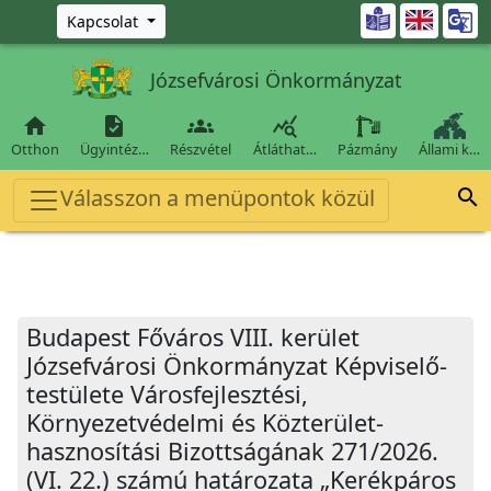
Ugrás a fő tartalomra

Kapcsolat
Józsefvárosi Önkormányzat




Otthon
Ügyintéz…
Részvétel
Átláthat…
Pázmány
Állami k…
Válasszon a menüpontok közül

Budapest Főváros VIII. kerület
Józsefvárosi Önkormányzat Képviselő-
testülete Városfejlesztési,
Környezetvédelmi és Közterület-
hasznosítási Bizottságának 271/2026.
(VI. 22.) számú határozata „Kerékpáros