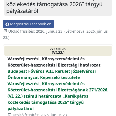
közlekedés támogatása 2026” tárgyú
pályázatáról
Megosztás Facebook-on
event_available
Utolsó frissítés:
2026. június 23.
(Létrehozva:
2026. június
23.
)
271/2026.
(VI.22.)
Városfejlesztési, Környezetvédelmi és
Közterület-hasznosítási Bizottsági határozat
Budapest Főváros VIII. kerület Józsefvárosi
Önkormányzat Képviselő-testülete
Városfejlesztési, Környezetvédelmi és
Közterület-hasznosítási Bizottságának 271/2026.
(VI. 22.) számú határozata „Kerékpáros
közlekedés támogatása 2026” tárgyú
pályázatáról
Utolsó frissítés: 2026. június 23.
event_available