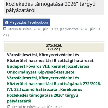
közlekedés támogatása 2026” tárgyú
pályázatáról
Megosztás Facebook-on
event_available
Utolsó frissítés:
2026. június 23.
(Létrehozva:
2026. június
23.
)
272/2026.
(VI.22.)
Városfejlesztési, Környezetvédelmi és
Közterület-hasznosítási Bizottsági határozat
Budapest Főváros VIII. kerület Józsefvárosi
Önkormányzat Képviselő-testülete
Városfejlesztési, Környezetvédelmi és
Közterület-hasznosítási Bizottságának 272/2026.
(VI. 22.) számú határozata „Kerékpáros
közlekedés támogatása 2026” tárgyú
pályázatáról
Utolsó frissítés: 2026. június 23.
event_available