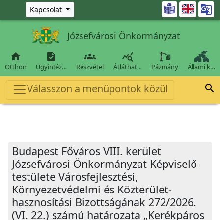
Ugrás a fő tartalomra

Kapcsolat
Józsefvárosi Önkormányzat




Otthon
Ügyintéz…
Részvétel
Átláthat…
Pázmány
Állami k…
Válasszon a menüpontok közül

Budapest Főváros VIII. kerület
Józsefvárosi Önkormányzat Képviselő-
testülete Városfejlesztési,
Környezetvédelmi és Közterület-
hasznosítási Bizottságának 272/2026.
(VI. 22.) számú határozata „Kerékpáros