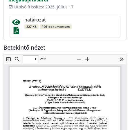
Utolsó frissítés: 2025. július 17.
event_available
határozat
227 KB
PDF dokumentum
Betekintő nézet