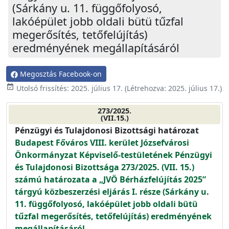
(Sárkány u. 11. függőfolyosó,
lakóépület jobb oldali bütü tűzfal
megerősítés, tetőfelújítás)
eredményének megállapításáról
Megosztás Facebook-on
event_available
Utolsó frissítés:
2025. július 17.
(Létrehozva:
2025. július 17.
)
273/2025.
(VII.15.)
Pénzügyi és Tulajdonosi Bizottsági határozat
Budapest Főváros VIII. kerület Józsefvárosi
Önkormányzat Képviselő-testületének Pénzügyi
és Tulajdonosi Bizottsága 273/2025. (VII. 15.)
számú határozata a „JVÖ Bérházfelújítás 2025”
tárgyú közbeszerzési eljárás I. része (Sárkány u.
11. függőfolyosó, lakóépület jobb oldali bütü
tűzfal megerősítés, tetőfelújítás) eredményének
megállapításáról