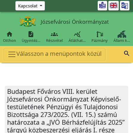
Ugrás a fő tartalomra

Kapcsolat
Józsefvárosi Önkormányzat




Otthon
Ügyintéz…
Részvétel
Átláthat…
Pázmány
Állami k…
Válasszon a menüpontok közül

Budapest Főváros VIII. kerület
Józsefvárosi Önkormányzat Képviselő-
testületének Pénzügyi és Tulajdonosi
Bizottsága 273/2025. (VII. 15.) számú
határozata a „JVÖ Bérházfelújítás 2025”
tárgyú közbeszerzési eljárás I. része