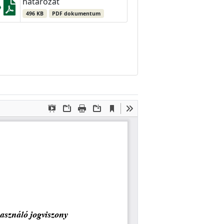
határozat
496 KB
PDF dokumentum