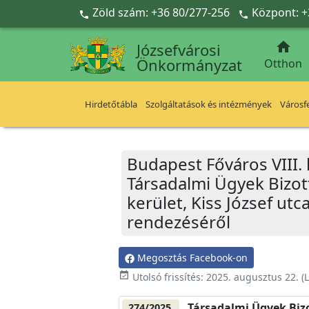
Ugrás a fő tartalomra
Zöld szám: +36 80/277-256
Központ: +



Józsefvárosi
Önkormányzat
Otthon
Hirdetőtábla
Szolgáltatások és intézmények
Városfe
Budapest Főváros VIII.
Társadalmi Ügyek Bizott
kerület, Kiss József utc
rendezéséről
Megosztás Facebook-on
event_available
Utolsó frissítés:
2025. augusztus 22.
(L
Társadalmi Ügyek Biz
274/2025.