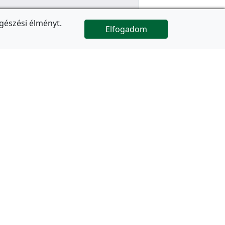
gészési élményt.
Elfogadom

Az oldal folytatódik