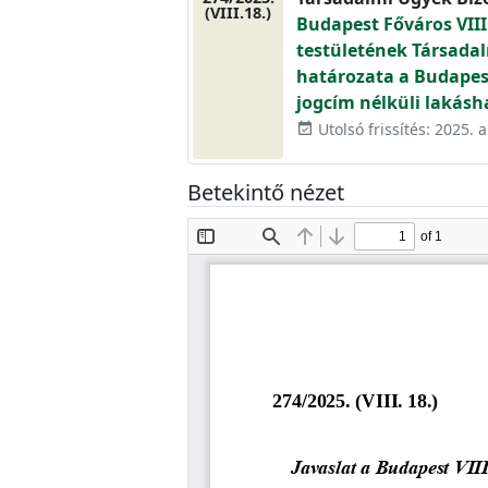
(VIII.18.)
Budapest Főváros VIII
testületének Társadal
határozata a Budapest V
jogcím nélküli lakásh
Utolsó frissítés: 2025. 
event_available
Betekintő nézet