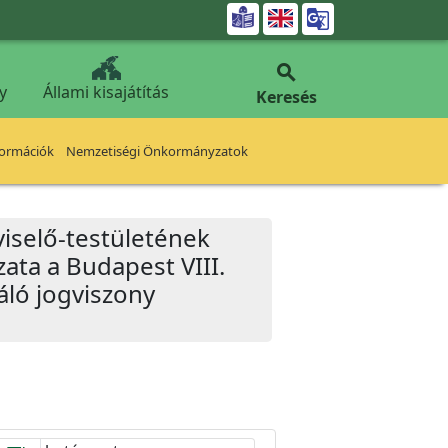


y
Állami kisajátítás
Keresés
formációk
Nemzetiségi Önkormányzatok
iselő-testületének
ata a Budapest VIII.
náló jogviszony