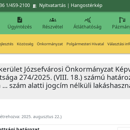
36 1/459-2100
Nyitvatartás
|
Hangostérkép




Ügyintézés
Részvétel
Átláthatóság
Pázmán
jlesztés
Közösség
Önkormányzat
Polgármesteri Hivatal
Választási in
 kerület Józsefvárosi Önkormányzat Képv
sága 274/2025. (VIII. 18.) számú határoz
a ... szám alatti jogcím nélküli lakáshasz
étrehozva:
2025. augusztus 22.
)
ottsági határozat