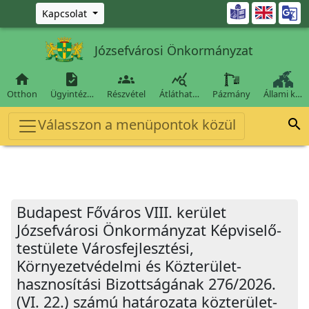
Ugrás a fő tartalomra

Kapcsolat
Józsefvárosi Önkormányzat




Otthon
Ügyintéz…
Részvétel
Átláthat…
Pázmány
Állami k…
Válasszon a menüpontok közül

Budapest Főváros VIII. kerület
Józsefvárosi Önkormányzat Képviselő-
testülete Városfejlesztési,
Környezetvédelmi és Közterület-
hasznosítási Bizottságának 276/2026.
(VI. 22.) számú határozata közterület-