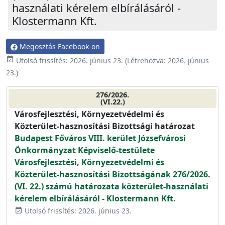
használati kérelem elbírálásáról -
Klostermann Kft.
Megosztás Facebook-on
event_available
Utolsó frissítés:
2026. június 23.
(Létrehozva:
2026. június
23.
)
276/2026.
(VI.22.)
Városfejlesztési, Környezetvédelmi és
Közterület-hasznosítási Bizottsági határozat
Budapest Főváros VIII. kerület Józsefvárosi
Önkormányzat Képviselő-testülete
Városfejlesztési, Környezetvédelmi és
Közterület-hasznosítási Bizottságának 276/2026.
(VI. 22.) számú határozata közterület-használati
kérelem elbírálásáról - Klostermann Kft.
Utolsó frissítés: 2026. június 23.
event_available