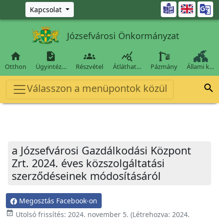
Ugrás a fő tartalomra

Kapcsolat
Józsefvárosi Önkormányzat




Otthon
Ügyintéz…
Részvétel
Átláthat…
Pázmány
Állami k…
Válasszon a menüpontok közül

a Józsefvárosi Gazdálkodási Központ
Zrt. 2024. éves közszolgáltatási
szerződéseinek módosításáról
Megosztás Facebook-on
event_available
Utolsó frissítés:
2024. november 5.
(Létrehozva:
2024.