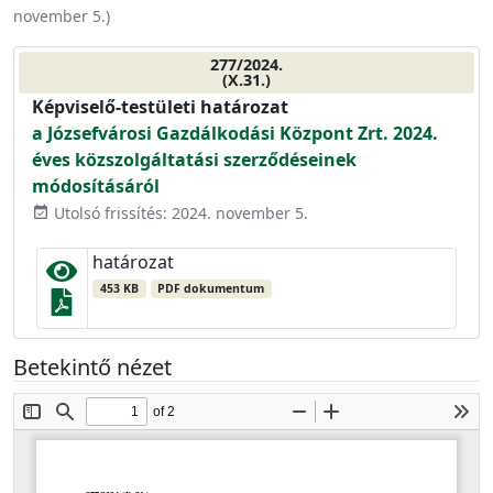
november 5.
)
277/2024.
(X.31.)
Képviselő-testületi határozat
a Józsefvárosi Gazdálkodási Központ Zrt. 2024.
éves közszolgáltatási szerződéseinek
módosításáról
Utolsó frissítés: 2024. november 5.
event_available
határozat
453 KB
PDF dokumentum
Betekintő nézet