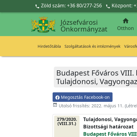
Ugrás a fő tartalomra
Zöld szám: +36 80/277-256
Központ: +



Józsefvárosi
Önkormányzat
Otthon
Hirdetőtábla
Szolgáltatások és intézmények
Városfe
Budapest Főváros VIII.
Tulajdonosi, Vagyongaz
Megosztás Facebook-on
event_available
Utolsó frissítés:
2022. május 11.
(Létr
Tulajdonosi, Vagyonga
279/2020.
(VIII.31.)
Bizottsági határozat
Budapest Főváros VIII