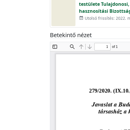
testülete Tulajdonosi
hasznosítási Bizotts
Utolsó frissítés: 2022. 
event_available
Betekintő nézet