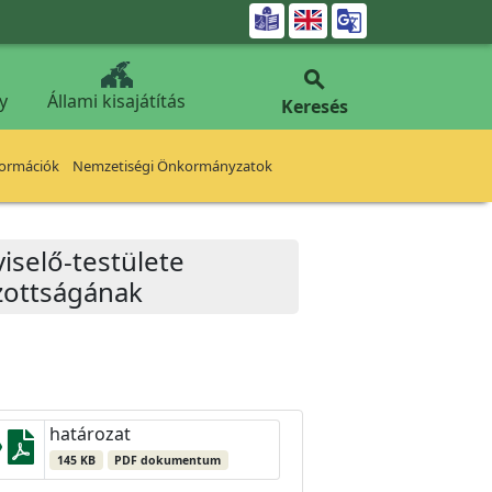


y
Állami kisajátítás
Keresés
formációk
Nemzetiségi Önkormányzatok
iselő-testülete
izottságának
határozat
145 KB
PDF dokumentum