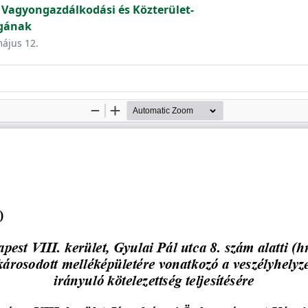
, Vagyongazdálkodási és Közterület-
ágának
május 12.