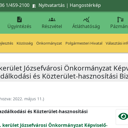
36 1/459-2100
Nyitvatartás
|
Hangostérkép




Ügyintézés
Részvétel
Átláthatóság
Pázmán
jlesztés
Közösség
Önkormányzat
Polgármesteri Hivatal
Választási in
 kerület Józsefvárosi Önkormányzat Képv
dálkodási és Közterület-hasznosítási B
ehozva:
2022. május 11.
)
zdálkodási és Közterület-hasznosítási
. kerület Józsefvárosi Önkormányzat Képviselő-