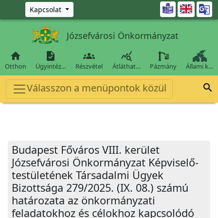
Ugrás a fő tartalomra

Kapcsolat
Józsefvárosi Önkormányzat




Otthon
Ügyintéz…
Részvétel
Átláthat…
Pázmány
Állami k…
Válasszon a menüpontok közül

Budapest Főváros VIII. kerület
Józsefvárosi Önkormányzat Képviselő-
testületének Társadalmi Ügyek
Bizottsága 279/2025. (IX. 08.) számú
határozata az önkormányzati
feladatokhoz és célokhoz kapcsolódó