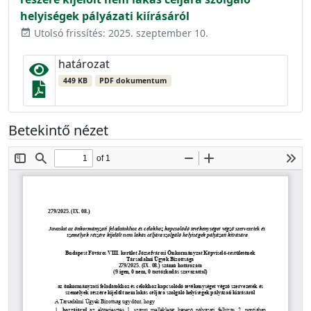
helyiségek pályázati kiírásáról
Utolsó frissítés: 2025. szeptember 10.
event_available
határozat
449 KB
PDF dokumentum
Betekintő nézet