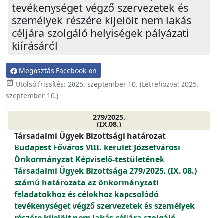
tevékenységet végző szervezetek és
személyek részére kijelölt nem lakás
céljára szolgáló helyiségek pályázati
kiírásáról
Megosztás Facebook-on
event_available
Utolsó frissítés:
2025. szeptember 10.
(Létrehozva:
2025.
szeptember 10.
)
279/2025.
(IX.08.)
Társadalmi Ügyek Bizottsági határozat
Budapest Főváros VIII. kerület Józsefvárosi
Önkormányzat Képviselő-testületének
Társadalmi Ügyek Bizottsága 279/2025. (IX. 08.)
számú határozata az önkormányzati
feladatokhoz és célokhoz kapcsolódó
tevékenységet végző szervezetek és személyek
részére kijelölt nem lakás céljára szolgáló