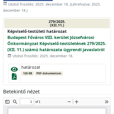
event_available
Utolsó frissítés:
2025. december 18.
(Létrehozva:
2025.
december 18.
)
279/2025.
(XII.11.)
Képviselő-testületi határozat
Budapest Főváros VIII. kerület Józsefvárosi
Önkormányzat Képviselő-testületének 279/2025.
(XII. 11.) számú határozata ügyrendi javaslatról
Utolsó frissítés: 2025. december 18.
event_available
határozat
126 KB
PDF dokumentum
Betekintő nézet