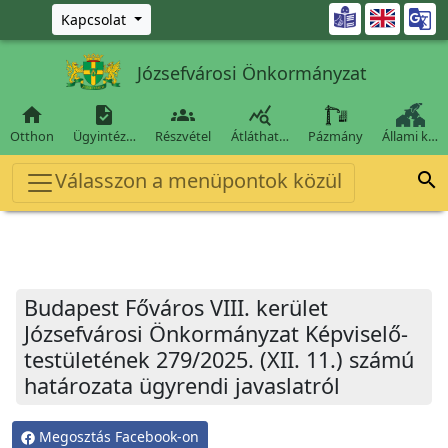
Ugrás a fő tartalomra

Kapcsolat
Józsefvárosi Önkormányzat




Otthon
Ügyintéz…
Részvétel
Átláthat…
Pázmány
Állami k…
Válasszon a menüpontok közül

Budapest Főváros VIII. kerület
Józsefvárosi Önkormányzat Képviselő-
testületének 279/2025. (XII. 11.) számú
határozata ügyrendi javaslatról
Megosztás Facebook-on