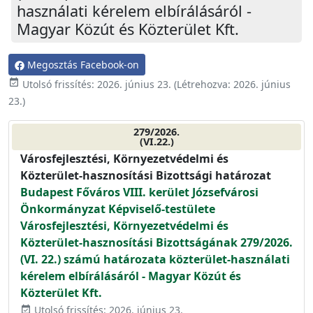
használati kérelem elbírálásáról -
Magyar Közút és Közterület Kft.
Megosztás Facebook-on
event_available
Utolsó frissítés:
2026. június 23.
(Létrehozva:
2026. június
23.
)
279/2026.
(VI.22.)
Városfejlesztési, Környezetvédelmi és
Közterület-hasznosítási Bizottsági határozat
Budapest Főváros VIII. kerület Józsefvárosi
Önkormányzat Képviselő-testülete
Városfejlesztési, Környezetvédelmi és
Közterület-hasznosítási Bizottságának 279/2026.
(VI. 22.) számú határozata közterület-használati
kérelem elbírálásáról - Magyar Közút és
Közterület Kft.
Utolsó frissítés: 2026. június 23.
event_available