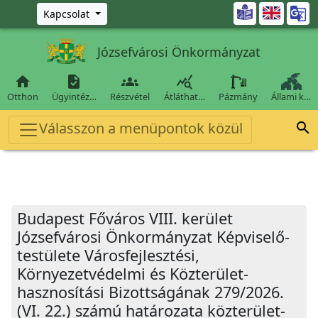
Ugrás a fő tartalomra

Kapcsolat
Józsefvárosi Önkormányzat




Otthon
Ügyintéz…
Részvétel
Átláthat…
Pázmány
Állami k…
Válasszon a menüpontok közül

Budapest Főváros VIII. kerület
Józsefvárosi Önkormányzat Képviselő-
testülete Városfejlesztési,
Környezetvédelmi és Közterület-
hasznosítási Bizottságának 279/2026.
(VI. 22.) számú határozata közterület-