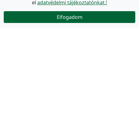
el
adatvédelmi tájékoztatónkat.!
Elfogadom
