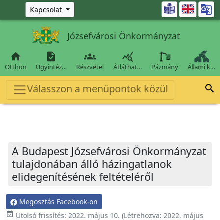
Ugrás a fő tartalomra

Kapcsolat
Józsefvárosi Önkormányzat




Otthon
Ügyintéz…
Részvétel
Átláthat…
Pázmány
Állami k…
Válasszon a menüpontok közül

A Budapest Józsefvárosi Önkormányzat
tulajdonában álló házingatlanok
elidegenítésének feltételéről
Megosztás Facebook-on
event_available
Utolsó frissítés:
2022. május 10.
(Létrehozva:
2022. május