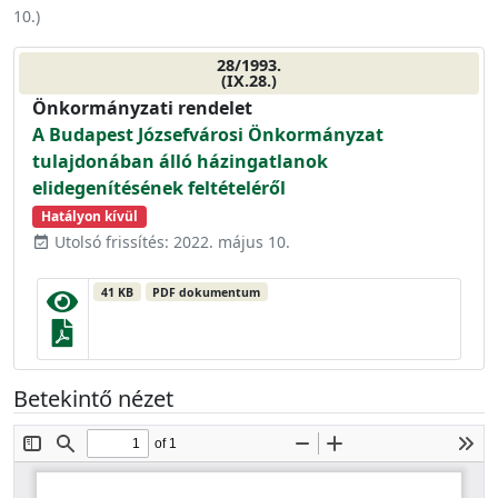
10.
)
28/1993.
(IX.28.)
Önkormányzati rendelet
A Budapest Józsefvárosi Önkormányzat
tulajdonában álló házingatlanok
elidegenítésének feltételéről
Hatályon kívül
Utolsó frissítés: 2022. május 10.
event_available
41 KB
PDF dokumentum
Betekintő nézet