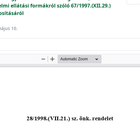
mi ellátási formákról szóló 67/1997.(XII.29.)
osításáról
május 10.