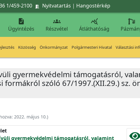
36 1/459-2100
Nyitvatartás
|
Hangostérkép




Ügyintézés
Részvétel
Átláthatóság
Pázmán
jlesztés
Közösség
Önkormányzat
Polgármesteri Hivatal
Választási in
vüli gyermekvédelmi támogatásról, vala
 formákról szóló 67/1997.(XII.29.) sz. ö
ehozva:
2022. május 10.
)
let
kívüli gyermekvédelmi támogatásról, valamint