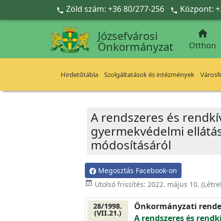
Ugrás a fő tartalomra
Zöld szám: +36 80/277-256
Központ: +



Józsefvárosi
Önkormányzat
Otthon
Hirdetőtábla
Szolgáltatások és intézmények
Városfe
A rendszeres és rendkí
gyermekvédelmi ellátási
módosításáról
Megosztás Facebook-on
event_available
Utolsó frissítés:
2022. május 10.
(Létr
Önkormányzati rende
28/1998.
(VII.21.)
A rendszeres és rend