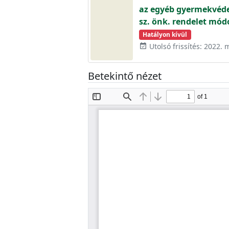
az egyéb gyermekvédel
sz. önk. rendelet mód
Hatályon kívül
Utolsó frissítés: 2022. 
event_available
Betekintő nézet