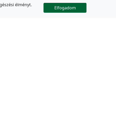
gészési élményt.
Elfogadom

Az oldal folytatódik