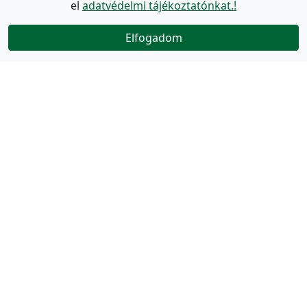
el
adatvédelmi tájékoztatónkat.!
Elfogadom
