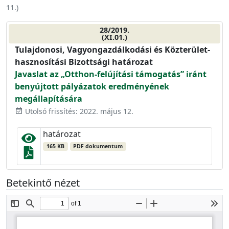
11.
)
28/2019.
(XI.01.)
Tulajdonosi, Vagyongazdálkodási és Közterület-
hasznosítási Bizottsági határozat
Javaslat az „Otthon-felújítási támogatás” iránt
benyújtott pályázatok eredményének
megállapítására
Utolsó frissítés: 2022. május 12.
event_available
határozat
165 KB
PDF dokumentum
Betekintő nézet