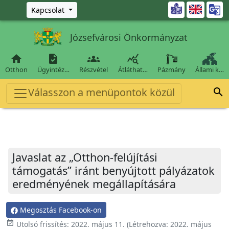
Ugrás a fő tartalomra

Kapcsolat
Józsefvárosi Önkormányzat




Otthon
Ügyintéz…
Részvétel
Átláthat…
Pázmány
Állami k…
Válasszon a menüpontok közül

Javaslat az „Otthon-felújítási
támogatás” iránt benyújtott pályázatok
eredményének megállapítására
Megosztás Facebook-on
event_available
Utolsó frissítés:
2022. május 11.
(Létrehozva:
2022. május