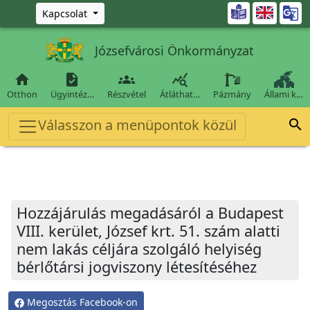
Ugrás a fő tartalomra

Kapcsolat
Józsefvárosi Önkormányzat




Otthon
Ügyintéz…
Részvétel
Átláthat…
Pázmány
Állami k…
Válasszon a menüpontok közül

Hozzájárulás megadásáról a Budapest
VIII. kerület, József krt. 51. szám alatti
nem lakás céljára szolgáló helyiség
bérlőtársi jogviszony létesítéséhez
Megosztás Facebook-on