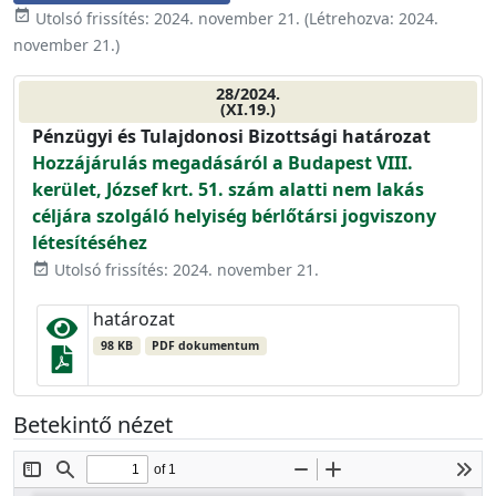
event_available
Utolsó frissítés:
2024. november 21.
(Létrehozva:
2024.
november 21.
)
28/2024.
(XI.19.)
Pénzügyi és Tulajdonosi Bizottsági határozat
Hozzájárulás megadásáról a Budapest VIII.
kerület, József krt. 51. szám alatti nem lakás
céljára szolgáló helyiség bérlőtársi jogviszony
létesítéséhez
Utolsó frissítés: 2024. november 21.
event_available
határozat
98 KB
PDF dokumentum
Betekintő nézet