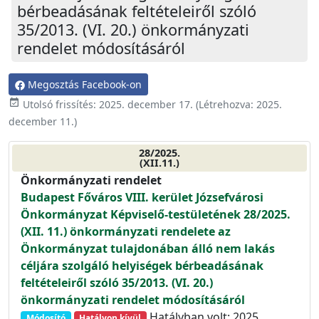
bérbeadásának feltételeiről szóló
35/2013. (VI. 20.) önkormányzati
rendelet módosításáról
Megosztás Facebook-on
event_available
Utolsó frissítés:
2025. december 17.
(Létrehozva:
2025.
december 11.
)
28/2025.
(XII.11.)
Önkormányzati rendelet
Budapest Főváros VIII. kerület Józsefvárosi
Önkormányzat Képviselő-testületének 28/2025.
(XII. 11.) önkormányzati rendelete az
Önkormányzat tulajdonában álló nem lakás
céljára szolgáló helyiségek bérbeadásának
feltételeiről szóló 35/2013. (VI. 20.)
önkormányzati rendelet módosításáról
Hatályban volt: 2025.
Módosító
Hatályon kívül