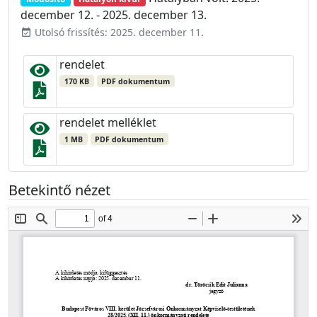
december 12. - 2025. december 13.
Utolsó frissítés: 2025. december 11.
event_available
rendelet
170 KB
PDF dokumentum
rendelet melléklet
1 MB
PDF dokumentum
Betekintő nézet