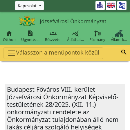
Ugrás a fő tartalomra

Kapcsolat
Józsefvárosi Önkormányzat




Otthon
Ügyintéz…
Részvétel
Átláthat…
Pázmány
Állami k…
Válasszon a menüpontok közül

Budapest Főváros VIII. kerület
Józsefvárosi Önkormányzat Képviselő-
testületének 28/2025. (XII. 11.)
önkormányzati rendelete az
Önkormányzat tulajdonában álló nem
lakás céljára szolgáló helyiségek