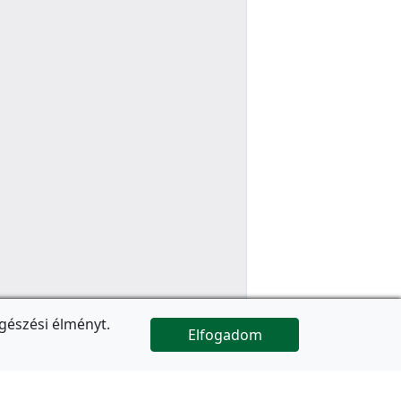
gészési élményt.
Elfogadom

Az oldal folytatódik