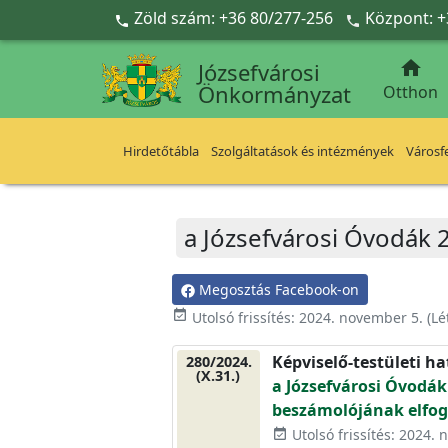
Ugrás a fő tartalomra
Zöld szám: +36 80/277-256
Központ: +



Józsefvárosi
Önkormányzat
Otthon
Hirdetőtábla
Szolgáltatások és intézmények
Városfe
a Józsefvárosi Óvodák 
Megosztás Facebook-on
event_available
Utolsó frissítés:
2024. november 5.
(Lé
Képviselő-testületi h
280/2024.
(X.31.)
a Józsefvárosi Óvodák 
beszámolójának elfog
Utolsó frissítés: 2024.
event_available