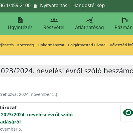
36 1/459-2100
Nyitvatartás
|
Hangostérkép




Ügyintézés
Részvétel
Átláthatóság
Pázmán
jlesztés
Közösség
Önkormányzat
Polgármesteri Hivatal
Választási in
2023/2024. nevelési évről szóló beszámo
trehozva:
2024. november 5.
)
atározat
2023/2024. nevelési évről szóló
adásáról
 november 5.