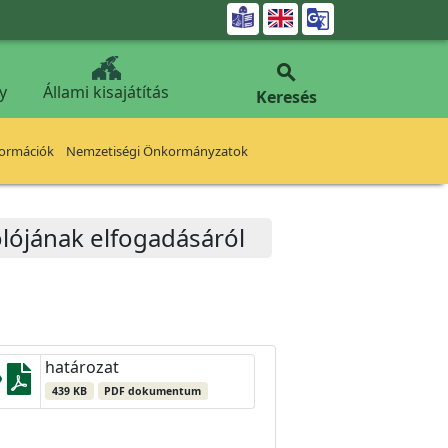


y
Állami kisajátítás
Keresés
formációk
Nemzetiségi Önkormányzatok
lójának elfogadásáról
határozat
439 KB
PDF dokumentum