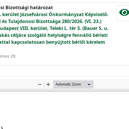
si Bizottsági határozat
. kerület Józsefvárosi Önkormányzat Képviselő-
és Tulajdonosi Bizottsága 280/2026. (VI. 23.)
apest VIII. kerület, Teleki L. tér 3. (Bauer S. u.
akás céljára szolgáló helyiségre fennálló bérleti
lattal kapcsolatosan benyújtott bérlői kérelem
únius 29.