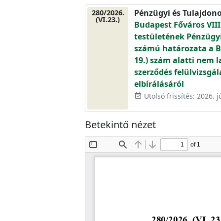
Pénzügyi és Tulajdono
280/2026.
(VI.23.)
Budapest Főváros VIII
testületének Pénzügyi 
számú határozata a Bud
19.) szám alatti nem l
szerződés felülvizsgá
elbírálásáról
Utolsó frissítés: 2026. j
event_available
Betekintő nézet