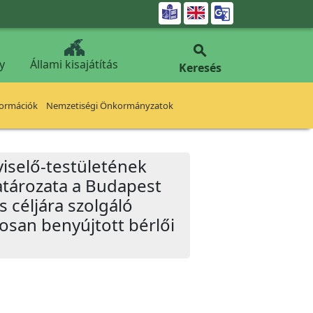


y
Állami kisajátítás
Keresés
formációk
Nemzetiségi Önkormányzatok
iselő-testületének
határozata a Budapest
ás céljára szolgáló
tosan benyújtott bérlői