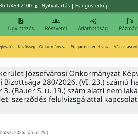
36 1/459-2100
Nyitvatartás
|
Hangostérkép




Ügyintézés
Részvétel
Átláthatóság
Pázmán
jlesztés
Közösség
Önkormányzat
Polgármesteri Hivatal
Választási in
 kerület Józsefvárosi Önkormányzat Képv
i Bizottsága 280/2026. (VI. 23.) számú 
tér 3. (Bauer S. u. 19.) szám alatti nem lak
leti szerződés felülvizsgálattal kapcsola
ehozva:
2026. június 29.
)