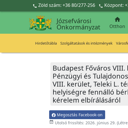
Ugrás a fő tartalomra
Zöld szám: +36 80/277-256
Központ: +



Józsefvárosi
Önkormányzat
Otthon
Hirdetőtábla
Szolgáltatások és intézmények
Városfe
Budapest Főváros VIII.
Pénzügyi és Tulajdonos
VIII. kerület, Teleki L. 
helyiségre fennálló bér
kérelem elbírálásáról
Megosztás Facebook-on
event_available
Utolsó frissítés:
2026. június 29.
(Létr