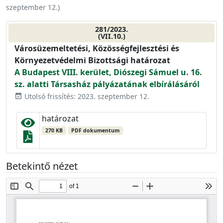
szeptember 12.
)
281/2023.
(VII.10.)
Városüzemeltetési, Közösségfejlesztési és
Környezetvédelmi Bizottsági határozat
A Budapest VIII. kerület, Diószegi Sámuel u. 16.
sz. alatti Társasház pályázatának elbírálásáról
Utolsó frissítés: 2023. szeptember 12.
event_available
határozat
270 KB
PDF dokumentum
Betekintő nézet