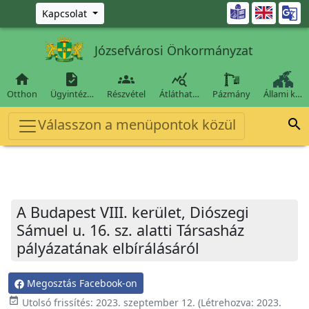
Ugrás a fő tartalomra

Kapcsolat
Józsefvárosi Önkormányzat




Otthon
Ügyintéz…
Részvétel
Átláthat…
Pázmány
Állami k…
Válasszon a menüpontok közül

A Budapest VIII. kerület, Diószegi
Sámuel u. 16. sz. alatti Társasház
pályázatának elbírálásáról
Megosztás Facebook-on
event_available
Utolsó frissítés:
2023. szeptember 12.
(Létrehozva:
2023.