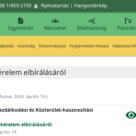
36 1/459-2100
Nyitvatartás
|
Hangostérkép




Ügyintézés
Részvétel
Átláthatóság
Pázmán
jlesztés
Közösség
Önkormányzat
Polgármesteri Hivatal
Választási in
érelem elbírálásáról
ehozva:
2024. április 19.
)
zdálkodási és Közterület-hasznosítási
 kérelem elbírálásáról
prilis 19.