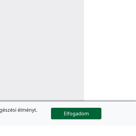
gészési élményt.
Elfogadom

Az oldal folytatódik