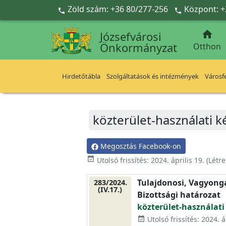
Ugrás a fő tartalomra
Zöld szám: +36 80/277-256
Központ: +



Józsefvárosi
Önkormányzat
Otthon
Hirdetőtábla
Szolgáltatások és intézmények
Városfe
közterület-használati k
Megosztás Facebook-on
event_available
Utolsó frissítés:
2024. április 19.
(Létr
Tulajdonosi, Vagyonga
283/2024.
(IV.17.)
Bizottsági határozat
közterület-használati
Utolsó frissítés: 2024. á
event_available