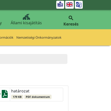


y
Állami kisajátítás
Keresés
formációk
Nemzetiségi Önkormányzatok
határozat
179 KB
PDF dokumentum