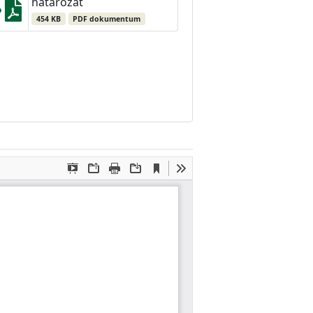
határozat
454 KB
PDF dokumentum