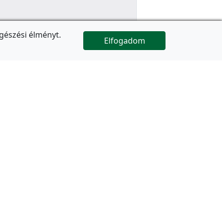
gészési élményt.
Elfogadom

Az oldal folytatódik