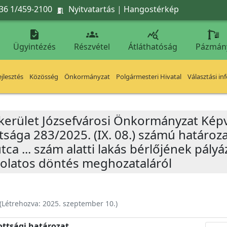
36 1/459-2100
Nyitvatartás
|
Hangostérkép




Ügyintézés
Részvétel
Átláthatóság
Pázmán
jlesztés
Közösség
Önkormányzat
Polgármesteri Hivatal
Választási in
 kerület Józsefvárosi Önkormányzat Képv
sága 283/2025. (IX. 08.) számú határoza
ca ... szám alatti lakás bérlőjének pály
solatos döntés meghozataláról
(Létrehozva:
2025. szeptember 10.
)
ottsági határozat