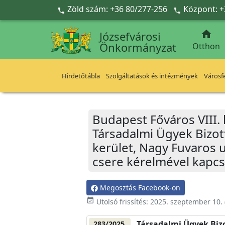
Ugrás a fő tartalomra
Zöld szám: +36 80/277-256
Központ: +



Józsefvárosi
Önkormányzat
Otthon
Hirdetőtábla
Szolgáltatások és intézmények
Városfe
Budapest Főváros VIII.
Társadalmi Ügyek Bizott
kerület, Nagy Fuvaros ut
csere kérelmével kapc
Megosztás Facebook-on
event_available
Utolsó frissítés:
2025. szeptember 10.
Társadalmi Ügyek Biz
283/2025.