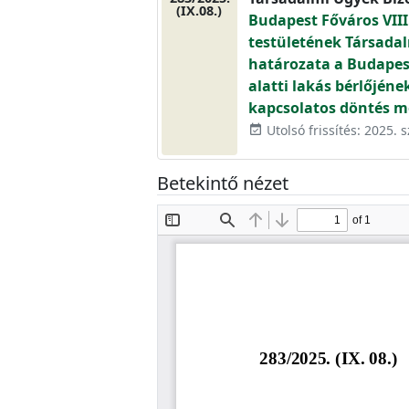
(IX.08.)
Budapest Főváros VIII
testületének Társadal
határozata a Budapest
alatti lakás bérlőjén
kapcsolatos döntés m
Utolsó frissítés: 2025.
event_available
Betekintő nézet