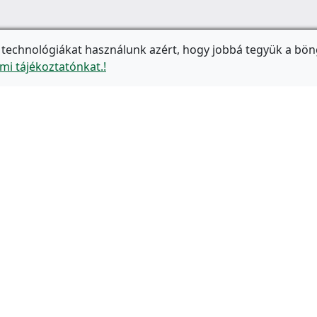
 technológiákat használunk azért, hogy jobbá tegyük a bön
mi tájékoztatónkat.!