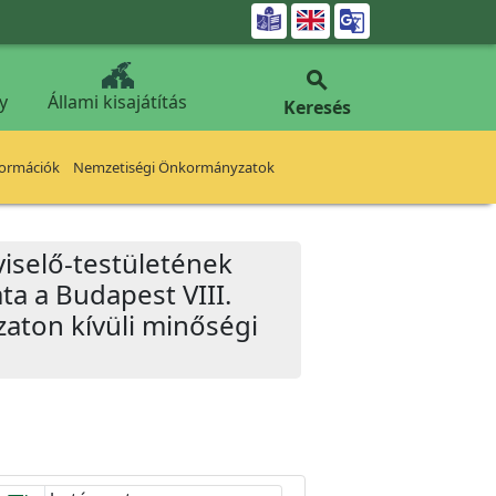


y
Állami kisajátítás
Keresés
formációk
Nemzetiségi Önkormányzatok
iselő-testületének
ta a Budapest VIII.
ázaton kívüli minőségi