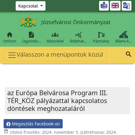
Ugrás a fő tartalomra

Kapcsolat
Józsefvárosi Önkormányzat




Otthon
Ügyintéz…
Részvétel
Átláthat…
Pázmány
Állami k…
Válasszon a menüpontok közül

az Európa Belvárosa Program III.
TÉR_KÖZ pályázattal kapcsolatos
döntések meghozataláról
Megosztás Facebook-on
event_available
Utolsó frissítés:
2024. november 5.
(Létrehozva:
2024.