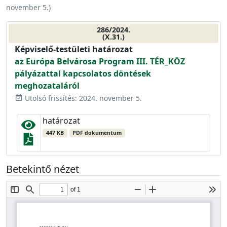
november 5.
)
286/2024.
(X.31.)
Képviselő-testületi határozat
az Európa Belvárosa Program III. TÉR_KÖZ
pályázattal kapcsolatos döntések
meghozataláról
Utolsó frissítés: 2024. november 5.
event_available
határozat
447 KB
PDF dokumentum
Betekintő nézet