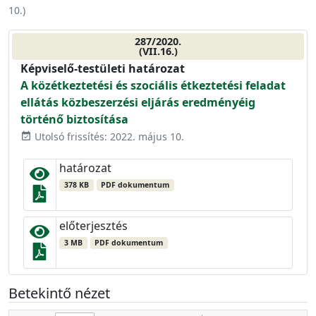
10.
)
287/2020.
(VII.16.)
Képviselő-testületi határozat
A közétkeztetési és szociális étkeztetési feladat
ellátás közbeszerzési eljárás eredményéig
történő biztosítása
Utolsó frissítés: 2022. május 10.
event_available
határozat
378 KB
PDF dokumentum
előterjesztés
3 MB
PDF dokumentum
Betekintő nézet