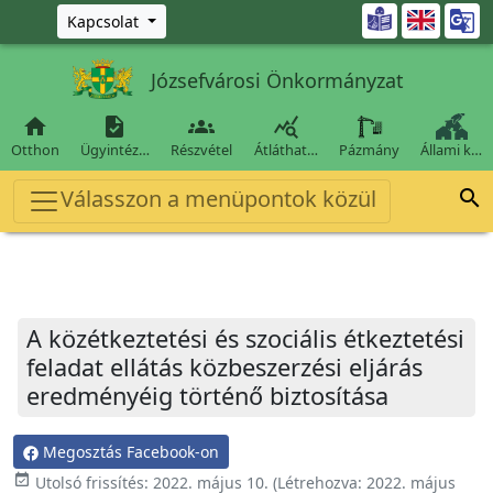
Ugrás a fő tartalomra

Kapcsolat
Józsefvárosi Önkormányzat




Otthon
Ügyintéz…
Részvétel
Átláthat…
Pázmány
Állami k…
Válasszon a menüpontok közül

A közétkeztetési és szociális étkeztetési
feladat ellátás közbeszerzési eljárás
eredményéig történő biztosítása
Megosztás Facebook-on
event_available
Utolsó frissítés:
2022. május 10.
(Létrehozva:
2022. május