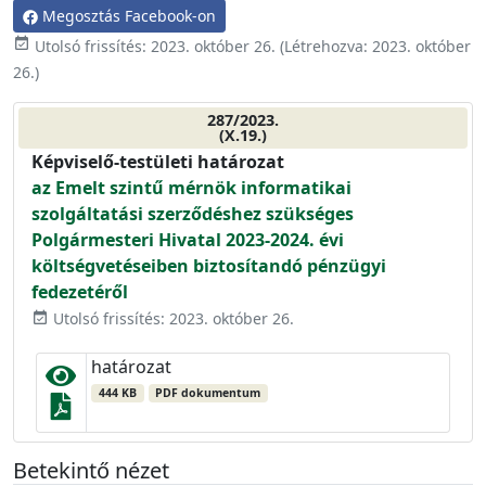
Megosztás Facebook-on
event_available
Utolsó frissítés:
2023. október 26.
(Létrehozva:
2023. október
26.
)
287/2023.
(X.19.)
Képviselő-testületi határozat
az Emelt szintű mérnök informatikai
szolgáltatási szerződéshez szükséges
Polgármesteri Hivatal 2023-2024. évi
költségvetéseiben biztosítandó pénzügyi
fedezetéről
Utolsó frissítés: 2023. október 26.
event_available
határozat
444 KB
PDF dokumentum
Betekintő nézet