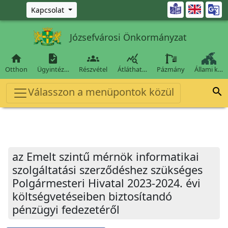
Ugrás a fő tartalomra

Kapcsolat
Józsefvárosi Önkormányzat




Otthon
Ügyintéz…
Részvétel
Átláthat…
Pázmány
Állami k…
Válasszon a menüpontok közül

az Emelt szintű mérnök informatikai
szolgáltatási szerződéshez szükséges
Polgármesteri Hivatal 2023-2024. évi
költségvetéseiben biztosítandó
pénzügyi fedezetéről