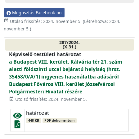
Megosztás Facebook-on
event_available
Utolsó frissítés:
2024. november 5.
(Létrehozva:
2024.
november 5.
)
287/2024.
(X.31.)
Képviselő-testületi határozat
a Budapest VIII. kerület, Kálvária tér 21. szám
alatti földszinti utcai bejáratú helyiség (hrsz.
35458/0/A/1) ingyenes használatba adásáról
Budapest Főváros VIII. kerület Józsefvárosi
Polgármesteri Hivatal részére
Utolsó frissítés: 2024. november 5.
event_available
határozat
448 KB
PDF dokumentum