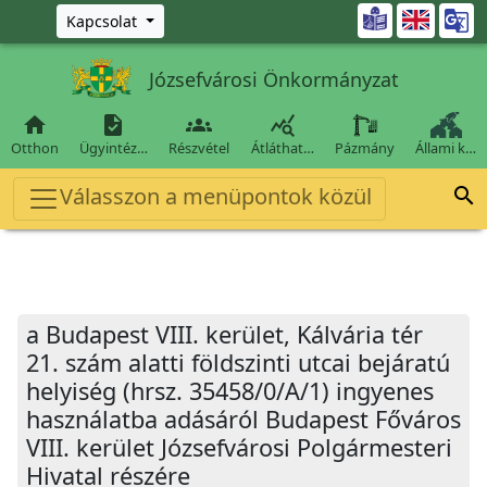
Ugrás a fő tartalomra

Kapcsolat
Józsefvárosi Önkormányzat




Otthon
Ügyintéz…
Részvétel
Átláthat…
Pázmány
Állami k…
Válasszon a menüpontok közül

a Budapest VIII. kerület, Kálvária tér
21. szám alatti földszinti utcai bejáratú
helyiség (hrsz. 35458/0/A/1) ingyenes
használatba adásáról Budapest Főváros
VIII. kerület Józsefvárosi Polgármesteri
Hivatal részére