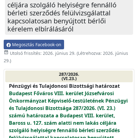
céljára szolgáló helyiségre fennálló
bérleti szerződés felülvizsgálattal
kapcsolatosan benyújtott bérlői
kérelem elbírálásáról
Megosztás Facebook-on
event_available
Utolsó frissítés:
2026. június 29.
(Létrehozva:
2026. június
29.
)
287/2026.
(VI.23.)
Pénzügyi és Tulajdonosi Bizottsági határozat
Budapest Főváros VIII. kerület Józsefvárosi
Önkormányzat Képviselő-testületének Pénzügyi
és Tulajdonosi Bizottsága 287/2026. (VI. 23.)
számú határozata a Budapest VIII. kerület,
Baross u. 127. szám alatti nem lakás céljára
szolgáló helyiségre fennálló bérleti szerződés
felülvizsgálattal kapcsolatosan benyújtott