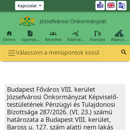
Ugrás a fő tartalomra

Kapcsolat
Józsefvárosi Önkormányzat




Otthon
Ügyintéz…
Részvétel
Átláthat…
Pázmány
Állami k…
Válasszon a menüpontok közül

Budapest Főváros VIII. kerület
Józsefvárosi Önkormányzat Képviselő-
testületének Pénzügyi és Tulajdonosi
Bizottsága 287/2026. (VI. 23.) számú
határozata a Budapest VIII. kerület,
Baross u. 127. szám alatti nem lakás