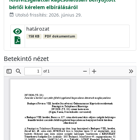
bérlői kérelem elbírálásáról
Utolsó frissítés: 2026. június 29.
event_available
határozat
158 KB
PDF dokumentum
Betekintő nézet