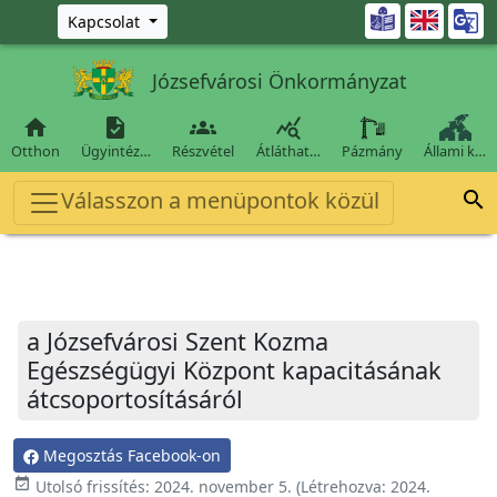
Ugrás a fő tartalomra

Kapcsolat
Józsefvárosi Önkormányzat




Otthon
Ügyintéz…
Részvétel
Átláthat…
Pázmány
Állami k…
Válasszon a menüpontok közül

a Józsefvárosi Szent Kozma
Egészségügyi Központ kapacitásának
átcsoportosításáról
Megosztás Facebook-on
event_available
Utolsó frissítés:
2024. november 5.
(Létrehozva:
2024.