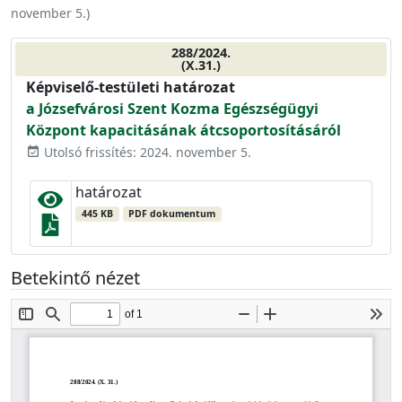
november 5.
)
288/2024.
(X.31.)
Képviselő-testületi határozat
a Józsefvárosi Szent Kozma Egészségügyi
Központ kapacitásának átcsoportosításáról
Utolsó frissítés: 2024. november 5.
event_available
határozat
445 KB
PDF dokumentum
Betekintő nézet