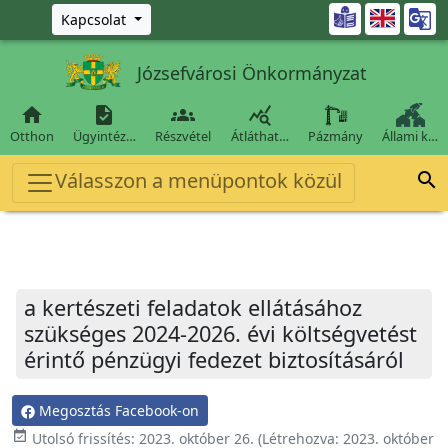
Ugrás a fő tartalomra

Kapcsolat
Józsefvárosi Önkormányzat




Otthon
Ügyintéz…
Részvétel
Átláthat…
Pázmány
Állami k…
Válasszon a menüpontok közül

a kertészeti feladatok ellátásához
szükséges 2024-2026. évi költségvetést
érintő pénzügyi fedezet biztosításáról
Megosztás Facebook-on
event_available
Utolsó frissítés:
2023. október 26.
(Létrehozva:
2023. október