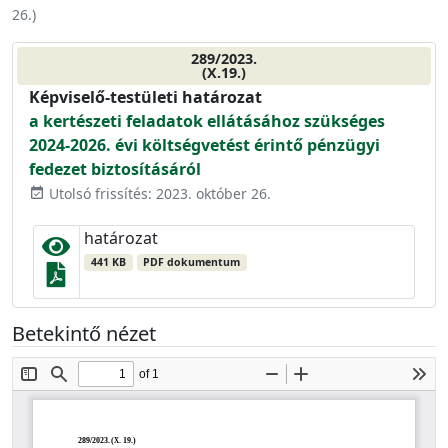
26.
)
289/2023.
(X.19.)
Képviselő-testületi határozat
a kertészeti feladatok ellátásához szükséges
2024-2026. évi költségvetést érintő pénzügyi
fedezet biztosításáról
Utolsó frissítés: 2023. október 26.
event_available
határozat
441 KB
PDF dokumentum
Betekintő nézet